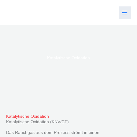
Zum
Inhalt
springen
Katalytische Oxidation
Katalytische Oxidation
Katalytische Oxidation (KNV/CT)
Das Rauchgas aus dem Prozess strömt in einen